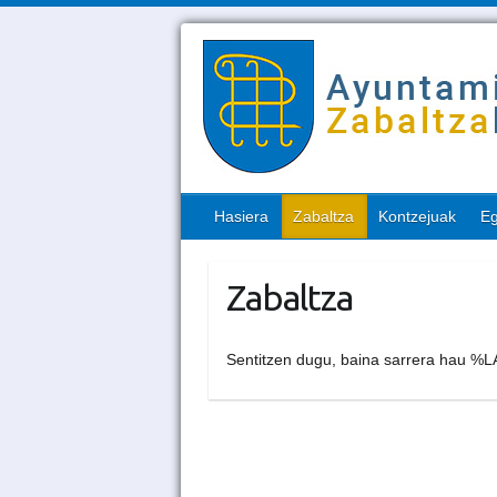
Hasiera
Zabaltza
Kontzejuak
Eg
Zabaltza
Sentitzen dugu, baina sarrera hau %LA