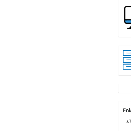
Enk
¿T