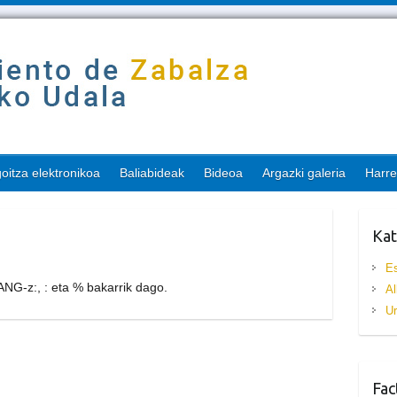
oitza elektronikoa
Baliabideak
Bideoa
Argazki galeria
Harr
Kat
E
NG-z:, : eta % bakarrik dago.
Al
U
Fac