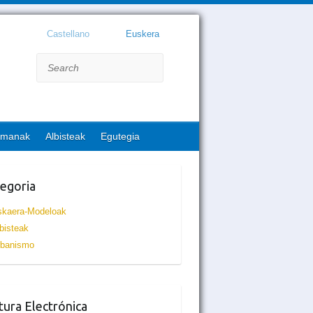
Castellano
Euskera
Search
emanak
Albisteak
Egutegia
egoria
skaera-Modeloak
bisteak
rbanismo
tura Electrónica